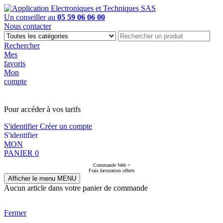
Un conseiller au
05 59 06 06 00
Nous contacter
Rechercher
Mes
favoris
Mon
compte
PAS EN LIGNE, CONTACTEZ NOUS
Pour accéder à vos tarifs
S'identifier
Créer un compte
S'identifier
MON
PANIER
0
Commande Web =
Frais facturation offerts
Afficher le menu
MENU
Aucun article dans votre panier de commande
Fermer