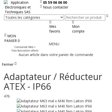
05 59 06 06 00
Nous contacter
Re
Mes
Mon
favoris
compte
MON
Afficher
PANIER
0
MENU
le
Commande Web =
menu
Frais facturation offerts
Aucun article dans votre panier de commande
Fermer
Adaptateur / Réducteur
ATEX - IP66
476