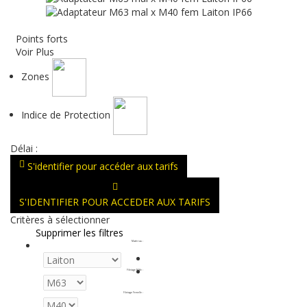
Points forts
Voir Plus
Zones
Indice de Protection
Délai :
S'identifier pour accéder aux tarifs
S'IDENTIFIER POUR ACCEDER AUX TARIFS
Critères à sélectionner
Supprimer les filtres
Matériau
:
Filetage Mâle
:
Filetage Femelle
: