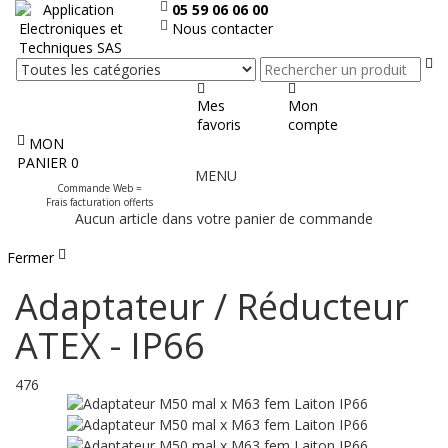
05 59 06 06 00
Nous contacter
Re
Mes
Mon
favoris
compte
MON
Afficher
PANIER
0
MENU
le
Commande Web =
menu
Frais facturation offerts
Aucun article dans votre panier de commande
Fermer
Adaptateur / Réducteur
ATEX - IP66
476