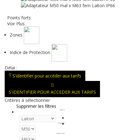
Points forts
Voir Plus
Zones
Indice de Protection
Délai :
S'identifier pour accéder aux tarifs
S'IDENTIFIER POUR ACCEDER AUX TARIFS
Critères à sélectionner
Supprimer les filtres
Matériau
:
Filetage Mâle
:
Filetage Femelle
: