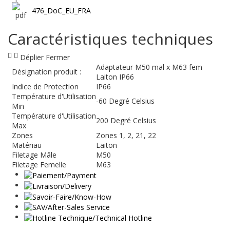
476_DoC_EU_FRA
Caractéristiques techniques
Déplier
Fermer
Adaptateur M50 mal x M63 fem
Désignation produit :
Laiton IP66
Indice de Protection
IP66
Température d'Utilisation
-60 Degré Celsius
Min
Température d'Utilisation
200 Degré Celsius
Max
Zones
Zones 1, 2, 21, 22
Matériau
Laiton
Filetage Mâle
M50
Filetage Femelle
M63