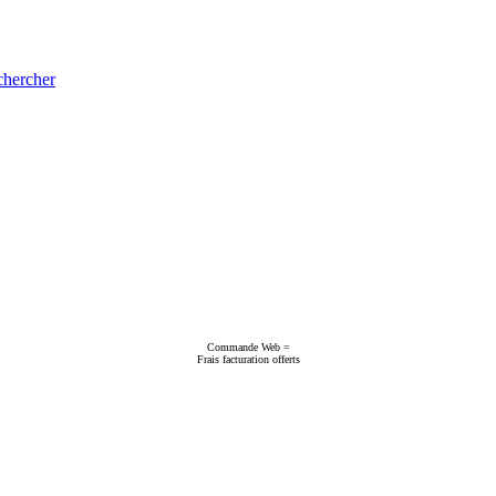
hercher
Commande Web =
Frais facturation offerts