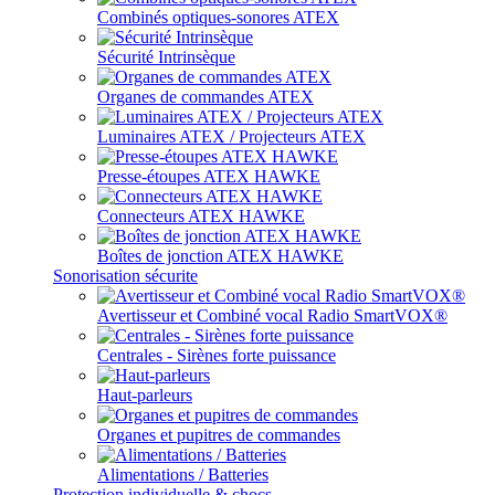
Combinés optiques-sonores ATEX
Sécurité Intrinsèque
Organes de commandes ATEX
Luminaires ATEX / Projecteurs ATEX
Presse-étoupes ATEX HAWKE
Connecteurs ATEX HAWKE
Boîtes de jonction ATEX HAWKE
Sonorisation sécurite
Avertisseur et Combiné vocal Radio SmartVOX®
Centrales - Sirènes forte puissance
Haut-parleurs
Organes et pupitres de commandes
Alimentations / Batteries
Protection individuelle & chocs