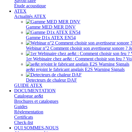
Savoir-faire
Étude acoustique
ATEX
Actualités ATEX
Gamme MED MER DNV
Gamme D1x ATEX EN54
Webinar n°2 Comment choisir son avertisseur sonore ? J
1er Webinaire chez ae&t : Comment choisir son feu ? Voir
ae&t rejoint le fabricant anglais E2S Warning Signals
Detecteurs de chaleur DAF
GUIDE ATEX
DOCUMENTATION
Catalogue ae&t
Brochures et catalogues
Guides
Réglementation
Certificats
Check-list
QUI SOMMES-NOUS