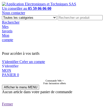
Un conseiller au
05 59 06 06 00
Nous contacter
Rechercher
Mes
favoris
Mon
compte
PAS EN LIGNE, CONTACTEZ NOUS
Pour accéder à vos tarifs
S'identifier
Créer un compte
S'identifier
MON
PANIER
0
Commande Web =
Frais facturation offerts
Afficher le menu
MENU
Aucun article dans votre panier de commande
Fermer