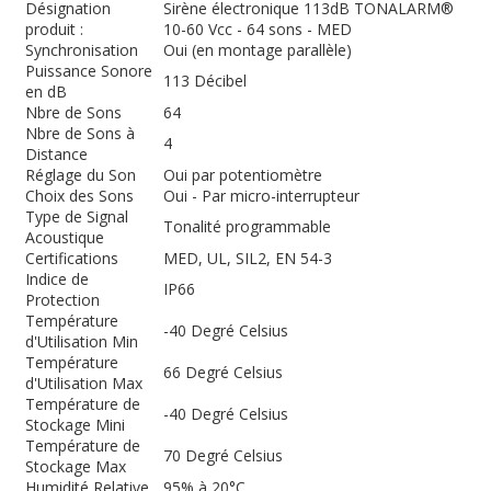
Désignation
Sirène électronique 113dB TONALARM®
produit :
10-60 Vcc - 64 sons - MED
Synchronisation
Oui (en montage parallèle)
Puissance Sonore
113 Décibel
en dB
Nbre de Sons
64
Nbre de Sons à
4
Distance
Réglage du Son
Oui par potentiomètre
Choix des Sons
Oui - Par micro-interrupteur
Type de Signal
Tonalité programmable
Acoustique
Certifications
MED, UL, SIL2, EN 54-3
Indice de
IP66
Protection
Température
-40 Degré Celsius
d'Utilisation Min
Température
66 Degré Celsius
d'Utilisation Max
Température de
-40 Degré Celsius
Stockage Mini
Température de
70 Degré Celsius
Stockage Max
Humidité Relative
95% à 20°C