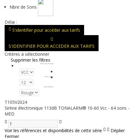
Nbre de Sons
Délai :
S'identifier pour accéder aux tarifs
S'IDENTIFIER POUR ACCEDER AUX TARIFS
Critères à sélectionner
Supprimer les filtres
Tension - Type de Courant
:
Tension - Voltage
:
Couleur (matériau)
:
T105V2024
Sirène électronique 113dB TONALARM® 10-60 Vcc - 64 sons -
MED
Voir les références et disponibilités de cette série
Déplier
Fermer