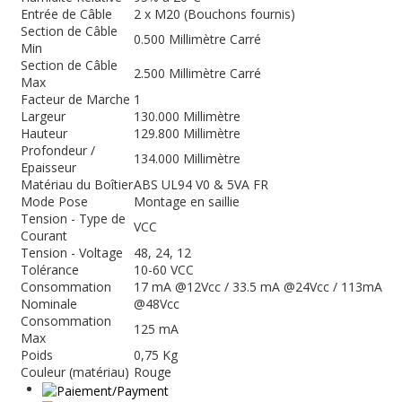
Entrée de Câble
2 x M20 (Bouchons fournis)
Section de Câble
0.500 Millimètre Carré
Min
Section de Câble
2.500 Millimètre Carré
Max
Facteur de Marche
1
Largeur
130.000 Millimètre
Hauteur
129.800 Millimètre
Profondeur /
134.000 Millimètre
Epaisseur
Matériau du Boîtier
ABS UL94 V0 & 5VA FR
Mode Pose
Montage en saillie
Tension - Type de
VCC
Courant
Tension - Voltage
48, 24, 12
Tolérance
10-60 VCC
Consommation
17 mA @12Vcc / 33.5 mA @24Vcc / 113mA
Nominale
@48Vcc
Consommation
125 mA
Max
Poids
0,75 Kg
Couleur (matériau)
Rouge