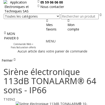
05 59 06 06 00
Nous contacter
Re
Mes
Mon
favoris
compte
MON
Afficher
PANIER
0
MENU
le
Commande Web =
menu
Frais facturation offerts
Aucun article dans votre panier de commande
Fermer
Sirène électronique
113dB TONALARM® 64
sons - IP66
T105V2