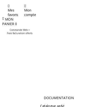
Mes
Mon
favoris
compte
MON
PANIER
0
Commande Web =
Frais facturation offerts
DOCUMENTATION
Catalogue ae&t