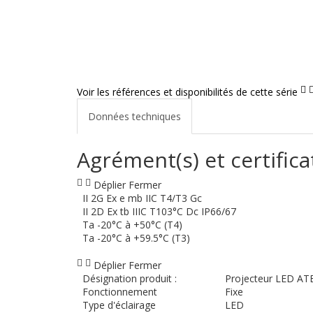
Voir les références et disponibilités de cette série
Données techniques
Agrément(s) et certifica
Déplier
Fermer
II 2G Ex e mb IIC T4/T3 Gc
II 2D Ex tb IIIC T103°C Dc IP66/67
Ta -20°C à +50°C (T4)
Ta -20°C à +59.5°C (T3)
Déplier
Fermer
Désignation produit :
Projecteur LED ATE
Fonctionnement
Fixe
Type d'éclairage
LED