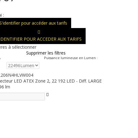
i :
S'identifier pour accéder aux tarifs
'IDENTIFIER POUR ACCEDER AUX TARIFS
ères à sélectionner
Supprimer les filtres
Puissance lumineuse en Lumen
:
L206N4HLVW004
jecteur LED ATEX Zone 2, 22 192 LED - Diff. LARGE
96 lm