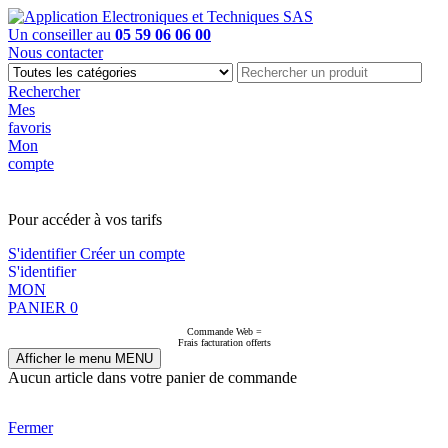
Un conseiller au
05 59 06 06 00
Nous contacter
Rechercher
Mes
favoris
Mon
compte
PAS EN LIGNE, CONTACTEZ NOUS
Pour accéder à vos tarifs
S'identifier
Créer un compte
S'identifier
MON
PANIER
0
Commande Web =
Frais facturation offerts
Afficher le menu
MENU
Aucun article dans votre panier de commande
Fermer