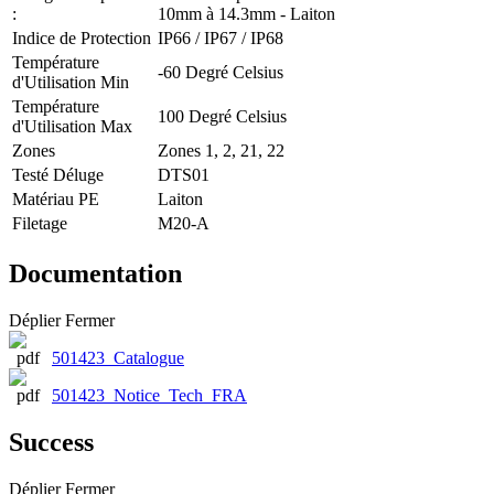
:
10mm à 14.3mm - Laiton
Indice de Protection
IP66 / IP67 / IP68
Température
-60 Degré Celsius
d'Utilisation Min
Température
100 Degré Celsius
d'Utilisation Max
Zones
Zones 1, 2, 21, 22
Testé Déluge
DTS01
Matériau PE
Laiton
Filetage
M20-A
Documentation
Déplier
Fermer
501423_Catalogue
501423_Notice_Tech_FRA
Success
Déplier
Fermer