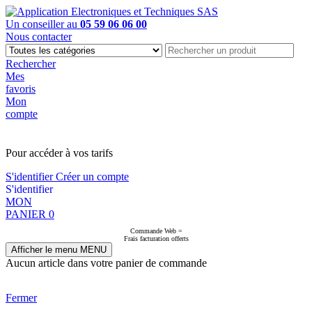
Un conseiller au
05 59 06 06 00
Nous contacter
Rechercher
Mes
favoris
Mon
compte
PAS EN LIGNE, CONTACTEZ NOUS
Pour accéder à vos tarifs
S'identifier
Créer un compte
S'identifier
MON
PANIER
0
Commande Web =
Frais facturation offerts
Afficher le menu
MENU
Aucun article dans votre panier de commande
Fermer