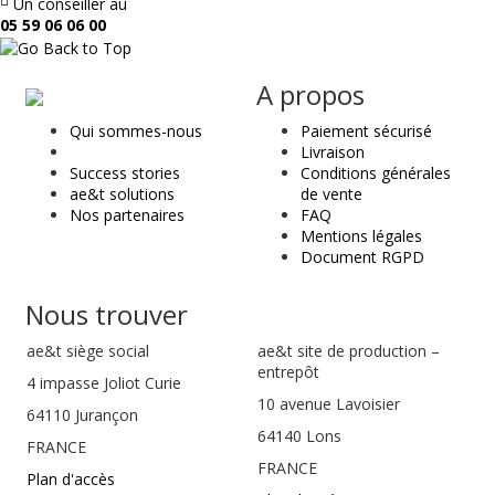
Un conseiller au
05 59 06 06 00
ae
A propos
&
Qui sommes-nous
Paiement sécurisé
t
Livraison
Success stories
Conditions générales
ae&t solutions
de vente
Nos partenaires
FAQ
Mentions légales
Document RGPD
Nous trouver
ae&t
siège social
ae&t site de production –
entrepôt
4 impasse Joliot Curie
10 avenue Lavoisier
64110
Jurançon
64140 Lons
FRANCE
FRANCE
Plan d'accès