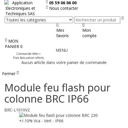
05 59 06 06 00
Nous contacter
Re
Mes
Mon
favoris
compte
MON
Afficher
PANIER
0
MENU
le
Commande Web =
menu
Frais facturation offerts
Aucun article dans votre panier de commande
Fermer
Module feu flash pour
colonne BRC IP66
BRC-L101XV2