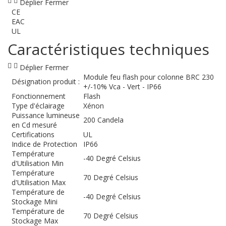
Déplier
Fermer
CE
EAC
UL
Caractéristiques techniques
Déplier
Fermer
Module feu flash pour colonne BRC 230
Désignation produit :
+/-10% Vca - Vert - IP66
Fonctionnement
Flash
Type d'éclairage
Xénon
Puissance lumineuse
200 Candela
en Cd mesuré
Certifications
UL
Indice de Protection
IP66
Température
-40 Degré Celsius
d'Utilisation Min
Température
70 Degré Celsius
d'Utilisation Max
Température de
-40 Degré Celsius
Stockage Mini
Température de
70 Degré Celsius
Stockage Max