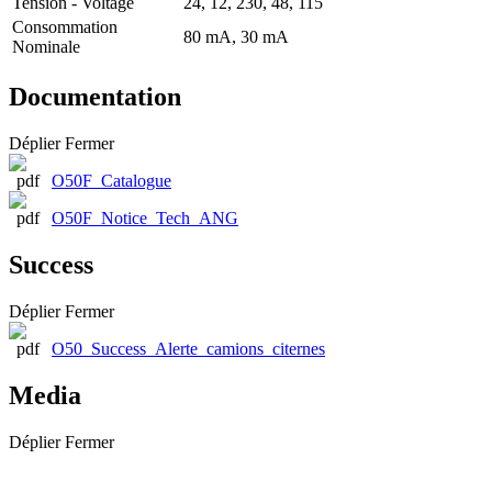
Tension - Voltage
24, 12, 230, 48, 115
Consommation
80 mA, 30 mA
Nominale
Documentation
Déplier
Fermer
O50F_Catalogue
O50F_Notice_Tech_ANG
Success
Déplier
Fermer
O50_Success_Alerte_camions_citernes
Media
Déplier
Fermer