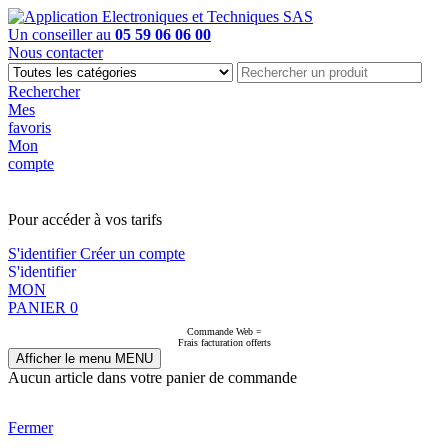
Un conseiller au
05 59 06 06 00
Nous contacter
Rechercher
Mes
favoris
Mon
compte
PAS EN LIGNE, CONTACTEZ NOUS
Pour accéder à vos tarifs
S'identifier
Créer un compte
S'identifier
MON
PANIER
0
Commande Web =
Frais facturation offerts
Afficher le menu
MENU
Aucun article dans votre panier de commande
Fermer