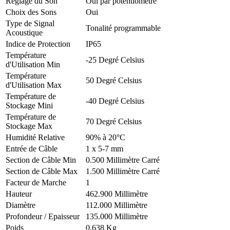
Réglage du Son
Oui par potentiomètre
Choix des Sons
Oui
Type de Signal
Tonalité programmable
Acoustique
Indice de Protection
IP65
Température
-25 Degré Celsius
d'Utilisation Min
Température
50 Degré Celsius
d'Utilisation Max
Température de
-40 Degré Celsius
Stockage Mini
Température de
70 Degré Celsius
Stockage Max
Humidité Relative
90% à 20°C
Entrée de Câble
1 x 5-7 mm
Section de Câble Min
0.500 Millimètre Carré
Section de Câble Max
1.500 Millimètre Carré
Facteur de Marche
1
Hauteur
462.900 Millimètre
Diamètre
112.000 Millimètre
Profondeur / Epaisseur
135.000 Millimètre
Poids
0,638 Kg