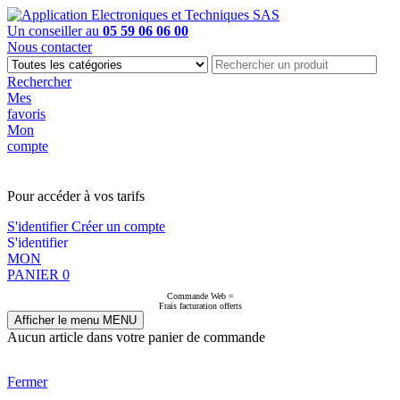
Un conseiller au
05 59 06 06 00
Nous contacter
Rechercher
Mes
favoris
Mon
compte
PAS EN LIGNE, CONTACTEZ NOUS
Pour accéder à vos tarifs
S'identifier
Créer un compte
S'identifier
MON
PANIER
0
Commande Web =
Frais facturation offerts
Afficher le menu
MENU
Aucun article dans votre panier de commande
Fermer