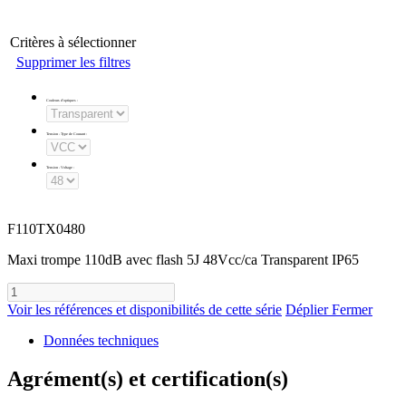
Critères à sélectionner
Supprimer les filtres
Couleurs d'optiques
:
Tension - Type de Courant
:
Tension - Voltage
:
F110TX0480
Maxi trompe 110dB avec flash 5J 48Vcc/ca Transparent IP65
Voir les références et disponibilités de cette série
Déplier
Fermer
Données techniques
Agrément(s) et certification(s)