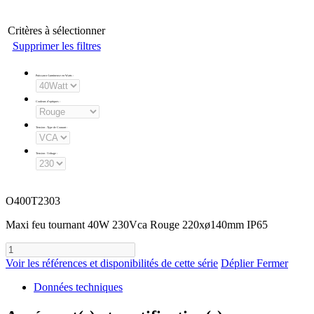
Critères à sélectionner
Supprimer les filtres
Puissance Lumineuse en Watts
:
Couleurs d'optiques
:
Tension - Type de Courant
:
Tension - Voltage
:
O400T2303
Maxi feu tournant 40W 230Vca Rouge 220xø140mm IP65
Voir les références et disponibilités de cette série
Déplier
Fermer
Données techniques