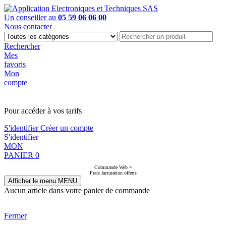
Un conseiller au
05 59 06 06 00
Nous contacter
Rechercher
Mes
favoris
Mon
compte
PAS EN LIGNE, CONTACTEZ NOUS
Pour accéder à vos tarifs
S'identifier
Créer un compte
S'identifier
MON
PANIER
0
Commande Web =
Frais facturation offerts
Afficher le menu
MENU
Aucun article dans votre panier de commande
Fermer