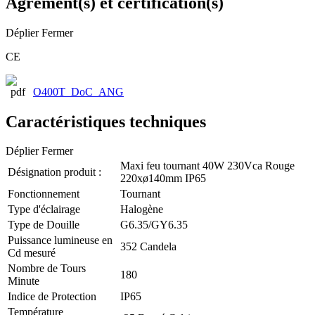
Agrément(s) et certification(s)
Déplier
Fermer
CE
O400T_DoC_ANG
Caractéristiques techniques
Déplier
Fermer
Maxi feu tournant 40W 230Vca Rouge
Désignation produit :
220xø140mm IP65
Fonctionnement
Tournant
Type d'éclairage
Halogène
Type de Douille
G6.35/GY6.35
Puissance lumineuse en
352 Candela
Cd mesuré
Nombre de Tours
180
Minute
Indice de Protection
IP65
Température