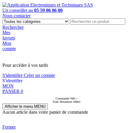
Un conseiller au
05 59 06 06 00
Nous contacter
Rechercher
Mes
favoris
Mon
compte
PAS EN LIGNE, CONTACTEZ NOUS
Pour accéder à vos tarifs
S'identifier
Créer un compte
S'identifier
MON
PANIER
0
Commande Web =
Frais facturation offerts
Afficher le menu
MENU
Aucun article dans votre panier de commande
Fermer