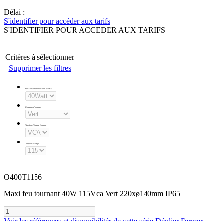
Délai :
S'identifier pour accéder aux tarifs
S'IDENTIFIER POUR ACCEDER AUX TARIFS
Critères à sélectionner
Supprimer les filtres
Puissance Lumineuse en Watts
:
Couleurs d'optiques
:
Tension - Type de Courant
:
Tension - Voltage
:
O400T1156
Maxi feu tournant 40W 115Vca Vert 220xø140mm IP65
Voir les références et disponibilités de cette série
Déplier
Fermer