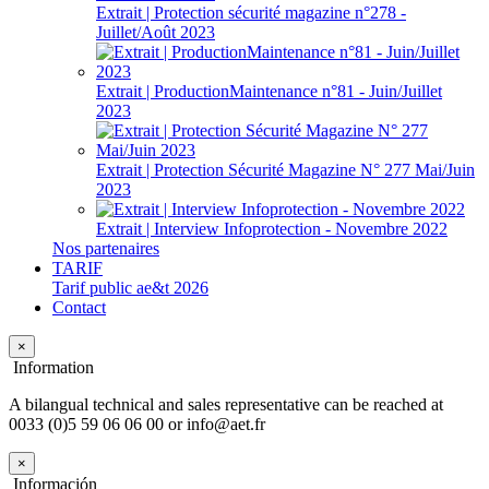
Extrait | Protection sécurité magazine n°278 -
Juillet/Août 2023
Extrait | ProductionMaintenance n°81 - Juin/Juillet
2023
Extrait | Protection Sécurité Magazine N° 277 Mai/Juin
2023
Extrait | Interview Infoprotection - Novembre 2022
Nos partenaires
TARIF
Tarif public ae&t 2026
Contact
×
Information
A bilangual technical and sales representative can be reached at
0033 (0)5 59 06 06 00 or info@aet.fr
×
Información