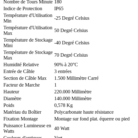
Nombre de Tours Minute
180
Indice de Protection
IP65
Température d'Utilisation
-25 Degré Celsius
Min
Température d'Utilisation
50 Degré Celsius
Max
Température de Stockage
-40 Degré Celsius
Mini
Température de Stockage
70 Degré Celsius
Max
Humidité Relative
90% à 20°C
Entrée de Câble
3 entrées
Section de Câble Max
1.500 Millimètre Carré
Facteur de Marche
1
Hauteur
220.000 Millimètre
Diamètre
140.000 Millimètre
Poids
0,578 Kg
Matériau du Boîtier
Polycarbonate haute résistance
Fixation Montage
Montage sur fond plat. équerre ou pied
Puissance Lumineuse en
40 Watt
Watts
Couleurs d'optiques
Vert