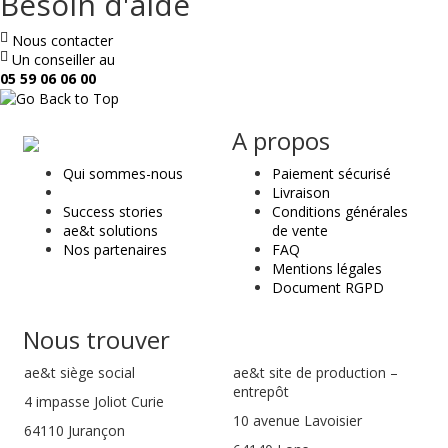
Besoin d'aide
Nous contacter
Un conseiller au
05 59 06 06 00
ae
A propos
&
Qui sommes-nous
Paiement sécurisé
t
Livraison
Success stories
Conditions générales
ae&t solutions
de vente
Nos partenaires
FAQ
Mentions légales
Document RGPD
Nous trouver
ae&t
siège social
ae&t site de production –
entrepôt
4 impasse Joliot Curie
10 avenue Lavoisier
64110
Jurançon