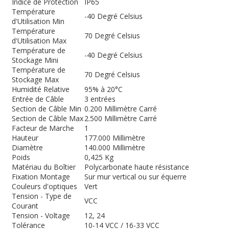
Indice de Protection
IP65
Température
-40 Degré Celsius
d'Utilisation Min
Température
70 Degré Celsius
d'Utilisation Max
Température de
-40 Degré Celsius
Stockage Mini
Température de
70 Degré Celsius
Stockage Max
Humidité Relative
95% à 20°C
Entrée de Câble
3 entrées
Section de Câble Min
0.200 Millimètre Carré
Section de Câble Max
2.500 Millimètre Carré
Facteur de Marche
1
Hauteur
177.000 Millimètre
Diamètre
140.000 Millimètre
Poids
0,425 Kg
Matériau du Boîtier
Polycarbonate haute résistance
Fixation Montage
Sur mur vertical ou sur équerre
Couleurs d'optiques
Vert
Tension - Type de
VCC
Courant
Tension - Voltage
12, 24
Tolérance
10-14 VCC / 16-33 VCC