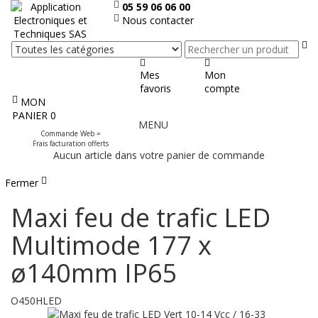
05 59 06 06 00
Nous contacter
Re
Mes
Mon
favoris
compte
MON
Afficher
PANIER
0
MENU
le
Commande Web =
menu
Frais facturation offerts
Aucun article dans votre panier de commande
Fermer
Maxi feu de trafic LED
Multimode 177 x
ø140mm IP65
O450HLED