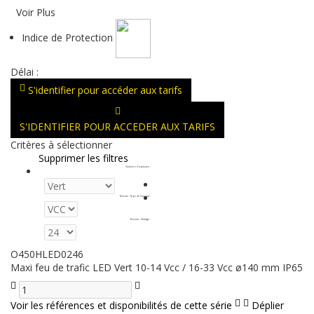
Voir Plus
Indice de Protection
Délai :
S'identifier pour accéder aux tarifs
S'IDENTIFIER POUR ACCEDER AUX TARIFS
Critères à sélectionner
Supprimer les filtres
Couleurs d'optiques
:
Tension - Type de Courant
:
Tension - Voltage
:
O450HLED0246
Maxi feu de trafic LED Vert 10-14 Vcc / 16-33 Vcc ø140 mm IP65
Voir les références et disponibilités de cette série
Déplier