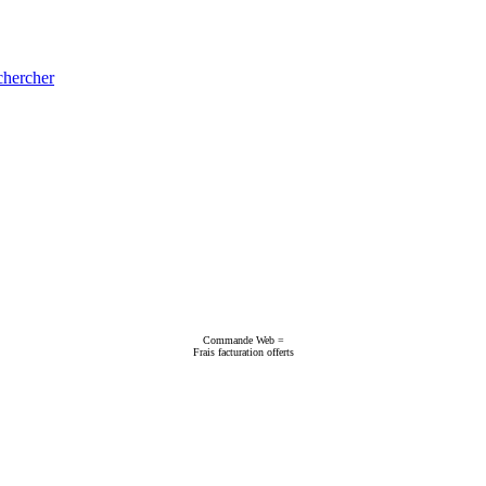
hercher
Commande Web =
Frais facturation offerts