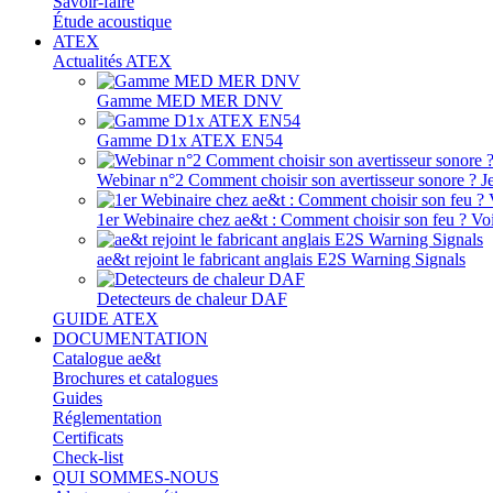
Savoir-faire
Étude acoustique
ATEX
Actualités ATEX
Gamme MED MER DNV
Gamme D1x ATEX EN54
Webinar n°2 Comment choisir son avertisseur sonore ? J
1er Webinaire chez ae&t : Comment choisir son feu ? Voir
ae&t rejoint le fabricant anglais E2S Warning Signals
Detecteurs de chaleur DAF
GUIDE ATEX
DOCUMENTATION
Catalogue ae&t
Brochures et catalogues
Guides
Réglementation
Certificats
Check-list
QUI SOMMES-NOUS