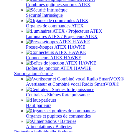
Combinés optiques-sonores ATEX
Sécurité Intrinsèque
Organes de commandes ATEX
Luminaires ATEX / Projecteurs ATEX
Presse-étoupes ATEX HAWKE
Connecteurs ATEX HAWKE
Boîtes de jonction ATEX HAWKE
Sonorisation sécurite
Avertisseur et Combiné vocal Radio SmartVOX®
Centrales - Sirènes forte puissance
Haut-parleurs
Organes et pupitres de commandes
Alimentations / Batteries
Protection individuelle & chocs