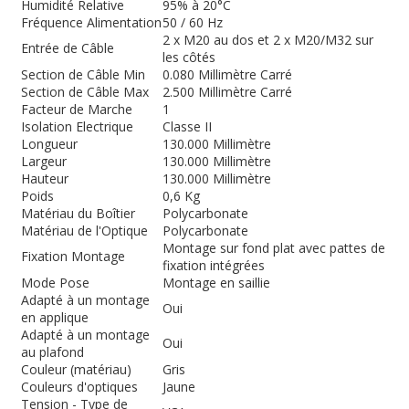
Humidité Relative
95% à 20°C
Fréquence Alimentation
50 / 60 Hz
2 x M20 au dos et 2 x M20/M32 sur
Entrée de Câble
les côtés
Section de Câble Min
0.080 Millimètre Carré
Section de Câble Max
2.500 Millimètre Carré
Facteur de Marche
1
Isolation Electrique
Classe II
Longueur
130.000 Millimètre
Largeur
130.000 Millimètre
Hauteur
130.000 Millimètre
Poids
0,6 Kg
Matériau du Boîtier
Polycarbonate
Matériau de l'Optique
Polycarbonate
Montage sur fond plat avec pattes de
Fixation Montage
fixation intégrées
Mode Pose
Montage en saillie
Adapté à un montage
Oui
en applique
Adapté à un montage
Oui
au plafond
Couleur (matériau)
Gris
Couleurs d'optiques
Jaune
Tension - Type de