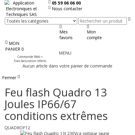
05 59 06 06 00
Nous contacter
Re
Mes
Mon
favoris
compte
MON
Afficher
PANIER
0
MENU
le
Commande Web =
menu
Frais facturation offerts
Aucun article dans votre panier de commande
Fermer
Feu flash Quadro 13
Joules IP66/67
conditions extrêmes
QUADROF12