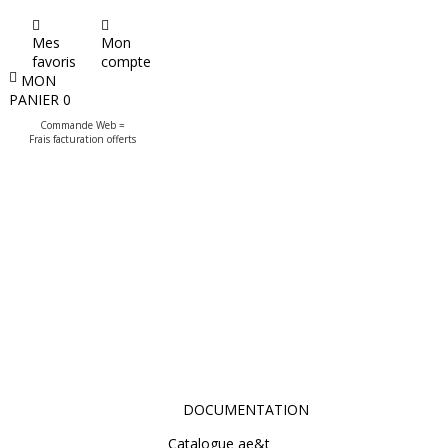
Mes
Mon
favoris
compte
MON
PANIER
0
Commande Web =
Frais facturation offerts
DOCUMENTATION
Catalogue ae&t