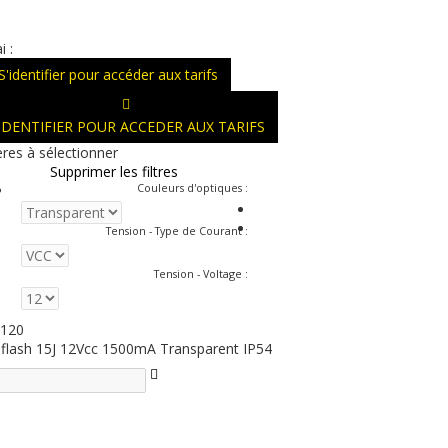
i :
S'identifier pour accéder aux tarifs
'IDENTIFIER POUR ACCEDER AUX TARIFS
ères à sélectionner
Supprimer les filtres
Couleurs d'optiques
:
Tension - Type de Courant
:
Tension - Voltage
:
120
 flash 15J 12Vcc 1500mA Transparent IP54