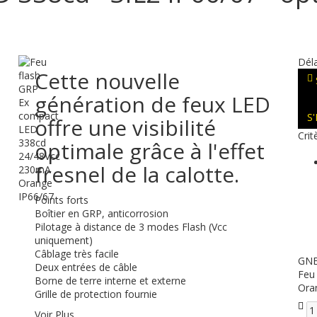
Déla
Cette nouvelle
génération de feux LED
S
offre une visibilité
Crit
optimale grâce à l'effet
fresnel de la calotte.
Points forts
Boîtier en GRP, anticorrosion
Pilotage à distance de 3 modes Flash (Vcc
uniquement)
Câblage très facile
GNE
Deux entrées de câble
Feu
Borne de terre interne et externe
Ora
Grille de protection fournie
Voir Plus