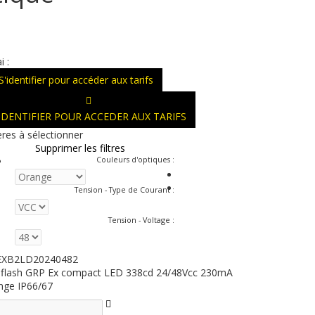
i :
S'identifier pour accéder aux tarifs
'IDENTIFIER POUR ACCEDER AUX TARIFS
ères à sélectionner
Supprimer les filtres
Couleurs d'optiques
:
Tension - Type de Courant
:
Tension - Voltage
:
XB2LD20240482
 flash GRP Ex compact LED 338cd 24/48Vcc 230mA
nge IP66/67