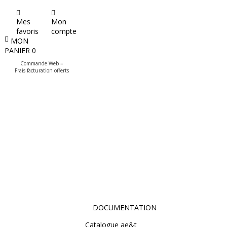
Mes
Mon
favoris
compte
MON
PANIER
0
Commande Web =
Frais facturation offerts
DOCUMENTATION
Catalogue ae&t