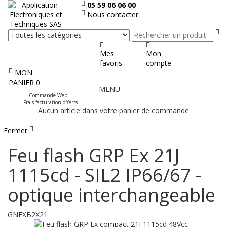
05 59 06 06 00
Nous contacter
Re
Mes
Mon
favoris
compte
MON
Afficher
PANIER
0
MENU
le
Commande Web =
menu
Frais facturation offerts
Aucun article dans votre panier de commande
Fermer
Feu flash GRP Ex 21J
1115cd - SIL2 IP66/67 -
optique interchangeable
GNEXB2X21