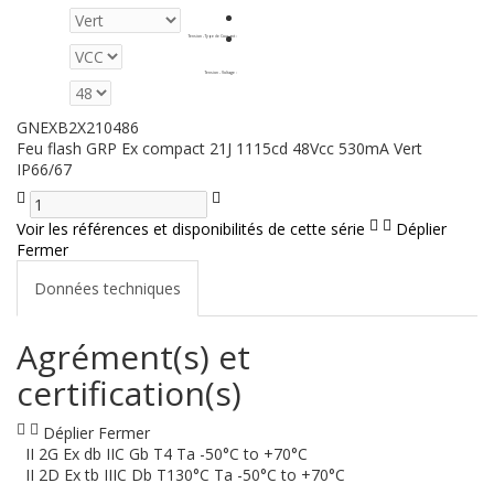
Tension - Type de Courant
:
Tension - Voltage
:
GNEXB2X210486
Feu flash GRP Ex compact 21J 1115cd 48Vcc 530mA Vert
IP66/67
Voir les références et disponibilités de cette série
Déplier
Fermer
Données techniques
Agrément(s) et
certification(s)
Déplier
Fermer
II 2G Ex db IIC Gb T4 Ta -50°C to +70°C
II 2D Ex tb IIIC Db T130°C Ta -50°C to +70°C