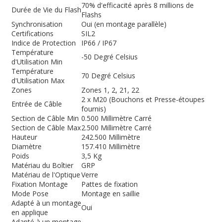
70% d'efficacité après 8 millions de
Durée de Vie du Flash
Flashs
Synchronisation
Oui (en montage parallèle)
Certifications
SIL2
Indice de Protection
IP66 / IP67
Température
-50 Degré Celsius
d'Utilisation Min
Température
70 Degré Celsius
d'Utilisation Max
Zones
Zones 1, 2, 21, 22
2 x M20 (Bouchons et Presse-étoupes
Entrée de Câble
fournis)
Section de Câble Min
0.500 Millimètre Carré
Section de Câble Max
2.500 Millimètre Carré
Hauteur
242.500 Millimètre
Diamètre
157.410 Millimètre
Poids
3,5 Kg
Matériau du Boîtier
GRP
Matériau de l'Optique
Verre
Fixation Montage
Pattes de fixation
Mode Pose
Montage en saillie
Adapté à un montage
Oui
en applique
Adapté à un montage