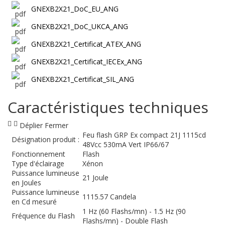
GNEXB2X21_DoC_EU_ANG
GNEXB2X21_DoC_UKCA_ANG
GNEXB2X21_Certificat_ATEX_ANG
GNEXB2X21_Certificat_IECEx_ANG
GNEXB2X21_Certificat_SIL_ANG
Caractéristiques techniques
Déplier
Fermer
Feu flash GRP Ex compact 21J 1115cd
Désignation produit :
48Vcc 530mA Vert IP66/67
Fonctionnement
Flash
Type d'éclairage
Xénon
Puissance lumineuse
21 Joule
en Joules
Puissance lumineuse
1115.57 Candela
en Cd mesuré
1 Hz (60 Flashs/mn) - 1.5 Hz (90
Fréquence du Flash
Flashs/mn) - Double Flash