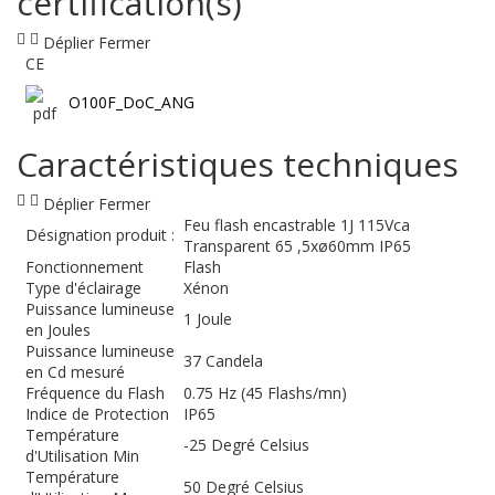
certification(s)
Déplier
Fermer
CE
O100F_DoC_ANG
Caractéristiques techniques
Déplier
Fermer
Feu flash encastrable 1J 115Vca
Désignation produit :
Transparent 65 ,5xø60mm IP65
Fonctionnement
Flash
Type d'éclairage
Xénon
Puissance lumineuse
1 Joule
en Joules
Puissance lumineuse
37 Candela
en Cd mesuré
Fréquence du Flash
0.75 Hz (45 Flashs/mn)
Indice de Protection
IP65
Température
-25 Degré Celsius
d'Utilisation Min
Température
50 Degré Celsius