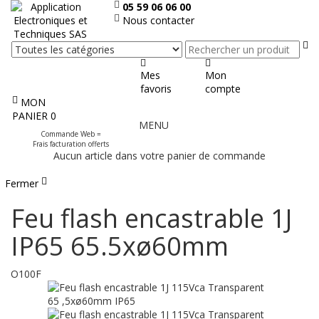
05 59 06 06 00
Nous contacter
Re
Mes
Mon
favoris
compte
MON
Afficher
PANIER
0
MENU
le
Commande Web =
menu
Frais facturation offerts
Aucun article dans votre panier de commande
Fermer
Feu flash encastrable 1J
IP65 65.5xø60mm
O100F