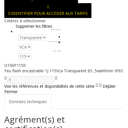
S'IDENTIFIER POUR ACCEDER AUX TARIFS
Critères à sélectionner
Supprimer les filtres
Couleurs d'optiques
:
Tension - Type de Courant
:
Tension - Voltage
:
O100F1150
Feu flash encastrable 1J 115Vca Transparent 65 ,5xø60mm IP65
Voir les références et disponibilités de cette série
Déplier
Fermer
Données techniques
Agrément(s) et