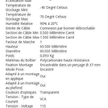
d'Utilisation Max
Température de
-40 Degré Celsius
Stockage Mini
Température de
70 Degré Celsius
Stockage Max
Humidité Relative
90% à 20°C
Entrée de Câble
Connexion par bornier débrochable
Section de Câble Min
0.500 Millimètre Carré
Section de Câble Max
1.500 Millimètre Carré
Facteur de Marche
1
Hauteur
65.500 Millimètre
Diamètre
60.000 Millimètre
Poids
0,093 Kg
Matériau du Boîtier
Polycarbonate haute résistance
Fixation Montage
Encastrable dans un perçage Ø 37 mm
Mode Pose
Encastré
Adapté à un montage
Oui
en applique
Adapté à un montage
Oui
au plafond
Couleurs d'optiques
Transparent
Tension - Type de
VCA
Courant
Tension - Voltage
115