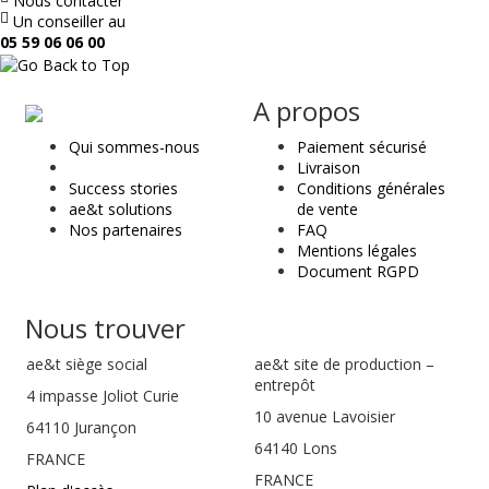
Nous contacter
Un conseiller au
05 59 06 06 00
ae
A propos
&
Qui sommes-nous
Paiement sécurisé
t
Livraison
Success stories
Conditions générales
ae&t solutions
de vente
Nos partenaires
FAQ
Mentions légales
Document RGPD
Nous trouver
ae&t
siège social
ae&t site de production –
entrepôt
4 impasse Joliot Curie
10 avenue Lavoisier
64110
Jurançon
64140 Lons
FRANCE
FRANCE