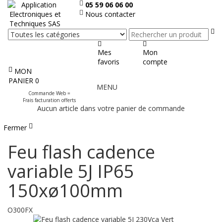
05 59 06 06 00
Nous contacter
Re
Mes
Mon
favoris
compte
MON
Afficher
PANIER
0
MENU
le
Commande Web =
menu
Frais facturation offerts
Aucun article dans votre panier de commande
Fermer
Feu flash cadence
variable 5J IP65
150xø100mm
O300FX