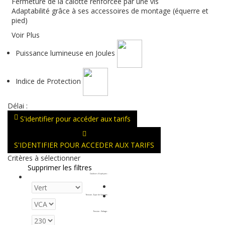
Fermeture de la calotte renforcée par une vis
Adaptabilité grâce à ses accessoires de montage (équerre et
pied)
Voir Plus
Puissance lumineuse en Joules
Indice de Protection
Délai :
S'identifier pour accéder aux tarifs
S'IDENTIFIER POUR ACCEDER AUX TARIFS
Critères à sélectionner
Supprimer les filtres
Couleurs d'optiques
:
Tension - Type de Courant
:
Tension - Voltage
: