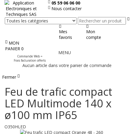
05 59 06 06 00
Nous contacter
Re
Mes
Mon
favoris
compte
MON
Afficher
PANIER
0
MENU
le
Commande Web =
menu
Frais facturation offerts
Aucun article dans votre panier de commande
Fermer
Feu de trafic compact
LED Multimode 140 x
ø100 mm IP65
O350HLED