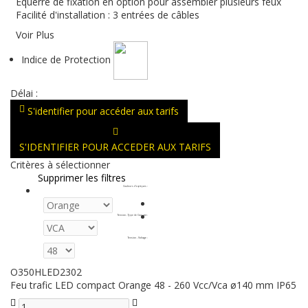
Equerre de fixation en option pour assembler plusieurs feux
Facilité d'installation : 3 entrées de câbles
Voir Plus
Indice de Protection
Délai :
S'identifier pour accéder aux tarifs
S'IDENTIFIER POUR ACCEDER AUX TARIFS
Critères à sélectionner
Supprimer les filtres
Couleurs d'optiques
:
Tension - Type de Courant
:
Tension - Voltage
:
O350HLED2302
Feu trafic LED compact Orange 48 - 260 Vcc/Vca ø140 mm IP65