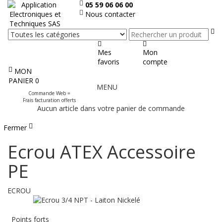
05 59 06 06 00
Nous contacter
Re
Mes
Mon
favoris
compte
MON
Afficher
PANIER
0
MENU
le
Commande Web =
menu
Frais facturation offerts
Aucun article dans votre panier de commande
Fermer
Ecrou ATEX Accessoire
PE
ECROU
Points forts