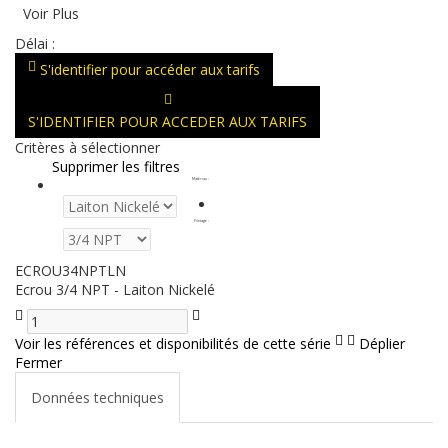
Voir Plus
Délai :
S'identifier pour accéder aux tarifs
S'IDENTIFIER POUR ACCEDER AUX TARIFS
Critères à sélectionner
Supprimer les filtres
Matériau
:
Filetage
:
ECROU34NPTLN
Ecrou 3/4 NPT - Laiton Nickelé
Voir les références et disponibilités de cette série
Déplier
Fermer
Données techniques