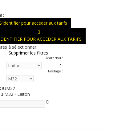
i :
S'identifier pour accéder aux tarifs
'IDENTIFIER POUR ACCEDER AUX TARIFS
ères à sélectionner
Supprimer les filtres
Matériau
:
Filetage
:
ROUM32
ou M32 - Laiton