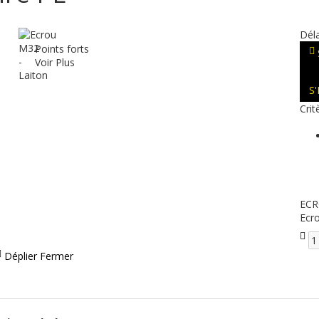
Déla
Points forts
Voir Plus
S
Crit
EC
Ecr
Déplier
Fermer