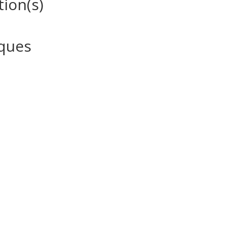
tion(s)
iques