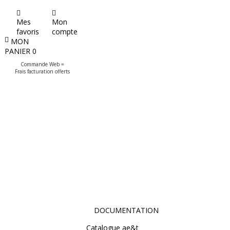
Mes
Mon
favoris
compte
MON
PANIER
0
Commande Web =
Frais facturation offerts
DOCUMENTATION
Catalogue ae&t