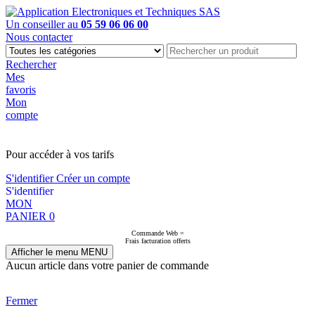
Un conseiller au
05 59 06 06 00
Nous contacter
Rechercher
Mes
favoris
Mon
compte
PAS EN LIGNE, CONTACTEZ NOUS
Pour accéder à vos tarifs
S'identifier
Créer un compte
S'identifier
MON
PANIER
0
Commande Web =
Frais facturation offerts
Afficher le menu
MENU
Aucun article dans votre panier de commande
Fermer