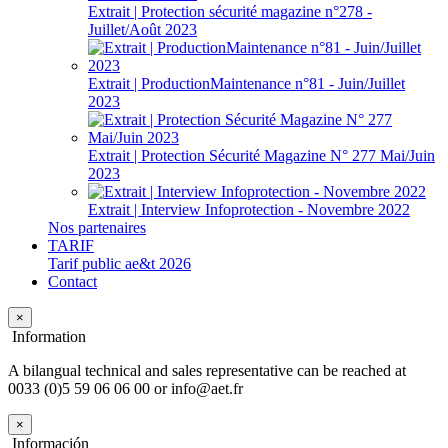
Extrait | Protection sécurité magazine n°278 -
Juillet/Août 2023
Extrait | ProductionMaintenance n°81 - Juin/Juillet
2023
Extrait | Protection Sécurité Magazine N° 277 Mai/Juin
2023
Extrait | Interview Infoprotection - Novembre 2022
Nos partenaires
TARIF
Tarif public ae&t 2026
Contact
×
Information
A bilangual technical and sales representative can be reached at
0033 (0)5 59 06 06 00 or info@aet.fr
×
Información