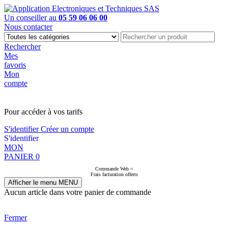
Un conseiller au
05 59 06 06 00
Nous contacter
Rechercher
Mes
favoris
Mon
compte
PAS EN LIGNE, CONTACTEZ NOUS
Pour accéder à vos tarifs
S'identifier
Créer un compte
S'identifier
MON
PANIER
0
Commande Web =
Frais facturation offerts
Afficher le menu
MENU
Aucun article dans votre panier de commande
Fermer