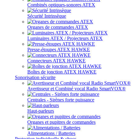
Combinés optiques-sonores ATEX
Sécurité Intrinsèque
Organes de commandes ATEX
Luminaires ATEX / Projecteurs ATEX
Presse-étoupes ATEX HAWKE
Connecteurs ATEX HAWKE
Boîtes de jonction ATEX HAWKE
Sonorisation sécurite
Avertisseur et Combiné vocal Radio SmartVOX®
Centrales - Sirènes forte puissance
Haut-parleurs
Organes et pupitres de commandes
Alimentations / Batteries
Protection individuelle & chocs