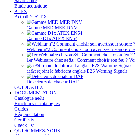
Savoir-faire
Étude acoustique
ATEX
Actualités ATEX
Gamme MED MER DNV
Gamme D1x ATEX EN54
Webinar n°2 Comment choisir son avertisseur sonore ? J
1er Webinaire chez ae&t : Comment choisir son feu ? Voir
ae&t rejoint le fabricant anglais E2S Warning Signals
Detecteurs de chaleur DAF
GUIDE ATEX
DOCUMENTATION
Catalogue ae&t
Brochures et catalogues
Guides
Réglementation
Certificats
Check-list
QUI SOMMES-NOUS