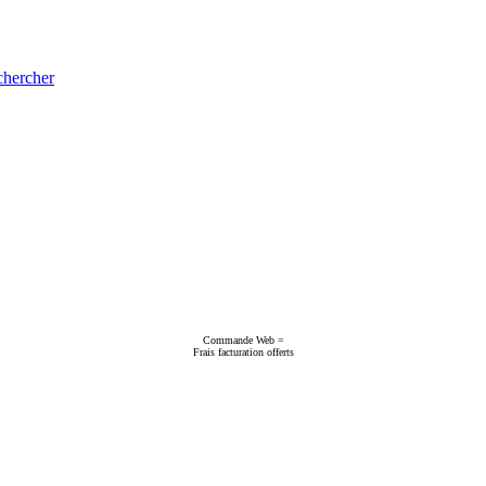
hercher
Commande Web =
Frais facturation offerts