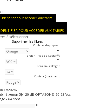
i :
S'identifier pour accéder aux tarifs
'IDENTIFIER POUR ACCEDER AUX TARIFS
ères à sélectionner
Supprimer les filtres
Couleurs d'optiques
:
Tension - Type de Courant
:
Tension - Voltage
:
Couleur (matériau)
:
0CFV20242
biné xénon 5J/120 dB OPTASON® 20-28 Vcc -
nge - 64 sons