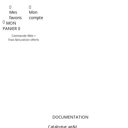
Mes
Mon
favoris
compte
MON
PANIER
0
Commande Web =
Frais facturation offerts
DOCUMENTATION
Catalogue ae&t