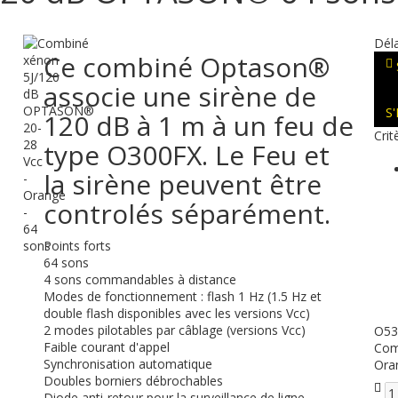
Déla
Ce combiné Optason®
associe une sirène de
S
120 dB à 1 m à un feu de
Crit
type O300FX. Le Feu et
la sirène peuvent être
controlés séparément.
Points forts
64 sons
4 sons commandables à distance
Modes de fonctionnement : flash 1 Hz (1.5 Hz et
double flash disponibles avec les versions Vcc)
2 modes pilotables par câblage (versions Vcc)
O53
Faible courant d'appel
Com
Synchronisation automatique
Ora
Doubles borniers débrochables
Diode anti-retour pour la surveillance de ligne