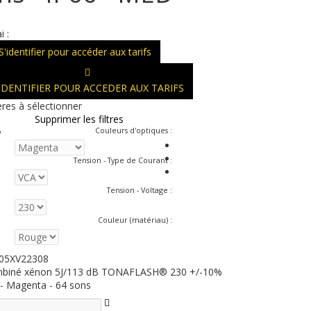
i :
S'identifier pour accéder aux tarifs
'IDENTIFIER POUR ACCEDER AUX TARIFS
ères à sélectionner
Supprimer les filtres
Couleurs d'optiques
:
Tension - Type de Courant
:
Tension - Voltage
:
Couleur (matériau)
:
05XV22308
biné xénon 5J/113 dB TONAFLASH® 230 +/-10%
 - Magenta - 64 sons