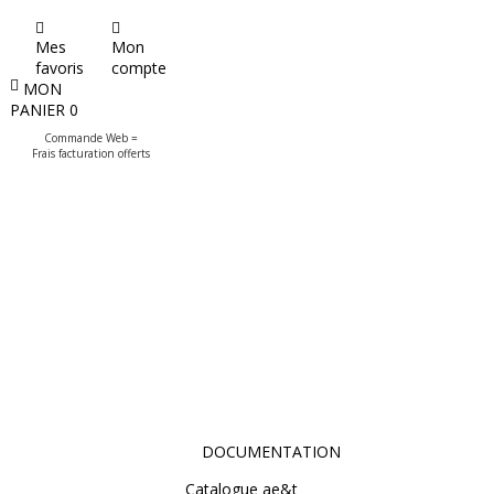
Mes
Mon
favoris
compte
MON
PANIER
0
Commande Web =
Frais facturation offerts
DOCUMENTATION
Catalogue ae&t