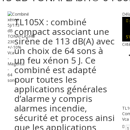
Déla
TL105X : combiné
compact associant une
S
sirène de 113 dB(A) avec
Crit
un choix de 64 sons à
un feu xénon 5 J. Ce
combiné est adapté
pour toutes les
applications générales
d’alarme y compris
alarmes incendie,
TL1
Com
sécurité et process ainsi
Vca
que les applications