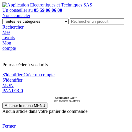
Un conseiller au
05 59 06 06 00
Nous contacter
Rechercher
Mes
favoris
Mon
compte
PAS EN LIGNE, CONTACTEZ NOUS
Pour accéder à vos tarifs
S'identifier
Créer un compte
S'identifier
MON
PANIER
0
Commande Web =
Frais facturation offerts
Afficher le menu
MENU
Aucun article dans votre panier de commande
Fermer