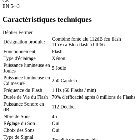
CE
EN 54-3
Caractéristiques techniques
Déplier
Fermer
Combiné fonte alu 112dB feu flash
Désignation produit :
115Vca Bleu flash 5J IP66
Fonctionnement
Flash
Type d'éclairage
Xénon
Puissance lumineuse en
5 Joule
Joules
Puissance lumineuse en
250 Candela
Cd mesuré
Fréquence du Flash
1 Hz (60 Flashs / min)
Durée de Vie du Flash
70% d'efficacité après 8 millions de Flashs
Puissance Sonore en
112 Décibel
dB
Nbre de Sons
45
Réglage du Son
Oui
Choix des Sons
Oui
Type de Signal
Tonalité programmable