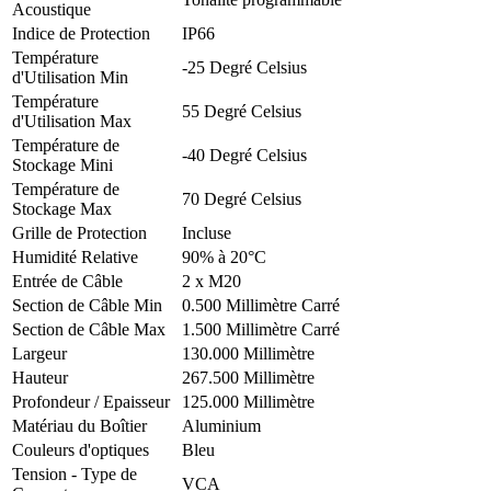
Acoustique
Indice de Protection
IP66
Température
-25 Degré Celsius
d'Utilisation Min
Température
55 Degré Celsius
d'Utilisation Max
Température de
-40 Degré Celsius
Stockage Mini
Température de
70 Degré Celsius
Stockage Max
Grille de Protection
Incluse
Humidité Relative
90% à 20°C
Entrée de Câble
2 x M20
Section de Câble Min
0.500 Millimètre Carré
Section de Câble Max
1.500 Millimètre Carré
Largeur
130.000 Millimètre
Hauteur
267.500 Millimètre
Profondeur / Epaisseur
125.000 Millimètre
Matériau du Boîtier
Aluminium
Couleurs d'optiques
Bleu
Tension - Type de
VCA