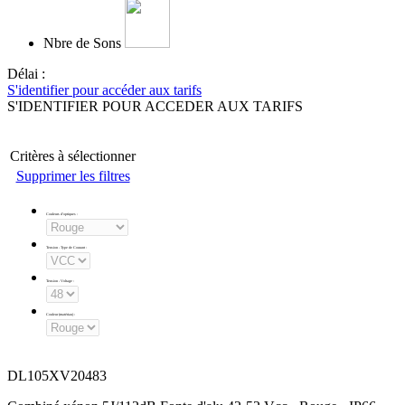
Nbre de Sons
Délai :
S'identifier pour accéder aux tarifs
S'IDENTIFIER POUR ACCEDER AUX TARIFS
Critères à sélectionner
Supprimer les filtres
Couleurs d'optiques
:
Tension - Type de Courant
:
Tension - Voltage
:
Couleur (matériau)
:
DL105XV20483