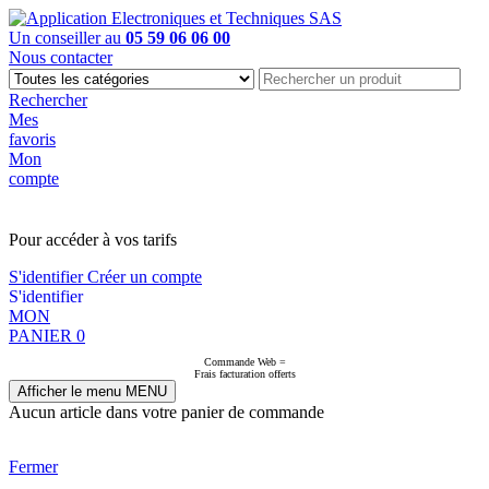
Un conseiller au
05 59 06 06 00
Nous contacter
Rechercher
Mes
favoris
Mon
compte
PAS EN LIGNE, CONTACTEZ NOUS
Pour accéder à vos tarifs
S'identifier
Créer un compte
S'identifier
MON
PANIER
0
Commande Web =
Frais facturation offerts
Afficher le menu
MENU
Aucun article dans votre panier de commande
Fermer