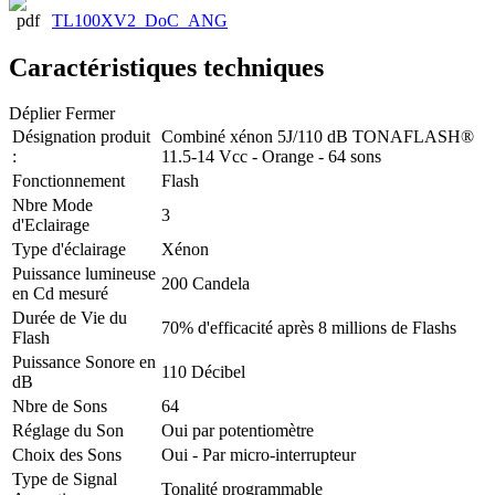
TL100XV2_DoC_ANG
Caractéristiques techniques
Déplier
Fermer
Désignation produit
Combiné xénon 5J/110 dB TONAFLASH®
:
11.5-14 Vcc - Orange - 64 sons
Fonctionnement
Flash
Nbre Mode
3
d'Eclairage
Type d'éclairage
Xénon
Puissance lumineuse
200 Candela
en Cd mesuré
Durée de Vie du
70% d'efficacité après 8 millions de Flashs
Flash
Puissance Sonore en
110 Décibel
dB
Nbre de Sons
64
Réglage du Son
Oui par potentiomètre
Choix des Sons
Oui - Par micro-interrupteur
Type de Signal
Tonalité programmable