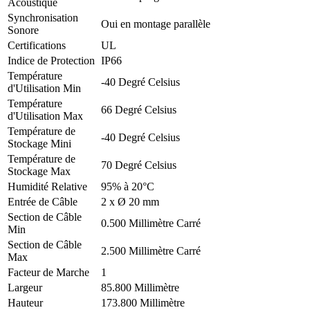
Acoustique
Synchronisation
Oui en montage parallèle
Sonore
Certifications
UL
Indice de Protection
IP66
Température
-40 Degré Celsius
d'Utilisation Min
Température
66 Degré Celsius
d'Utilisation Max
Température de
-40 Degré Celsius
Stockage Mini
Température de
70 Degré Celsius
Stockage Max
Humidité Relative
95% à 20°C
Entrée de Câble
2 x Ø 20 mm
Section de Câble
0.500 Millimètre Carré
Min
Section de Câble
2.500 Millimètre Carré
Max
Facteur de Marche
1
Largeur
85.800 Millimètre
Hauteur
173.800 Millimètre