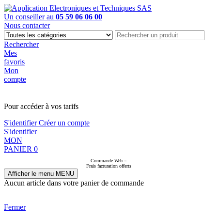
Un conseiller au
05 59 06 06 00
Nous contacter
Rechercher
Mes
favoris
Mon
compte
PAS EN LIGNE, CONTACTEZ NOUS
Pour accéder à vos tarifs
S'identifier
Créer un compte
S'identifier
MON
PANIER
0
Commande Web =
Frais facturation offerts
Afficher le menu
MENU
Aucun article dans votre panier de commande
Fermer