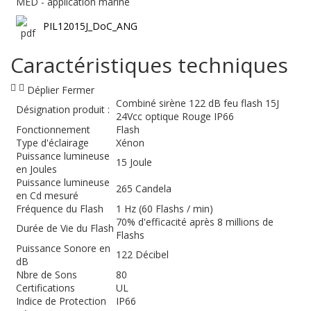
MED - application marine
PIL12015J_DoC_ANG
Caractéristiques techniques
Déplier
Fermer
Combiné sirène 122 dB feu flash 15J
Désignation produit :
24Vcc optique Rouge IP66
Fonctionnement
Flash
Type d'éclairage
Xénon
Puissance lumineuse
15 Joule
en Joules
Puissance lumineuse
265 Candela
en Cd mesuré
Fréquence du Flash
1 Hz (60 Flashs / min)
70% d'efficacité après 8 millions de
Durée de Vie du Flash
Flashs
Puissance Sonore en
122 Décibel
dB
Nbre de Sons
80
Certifications
UL
Indice de Protection
IP66