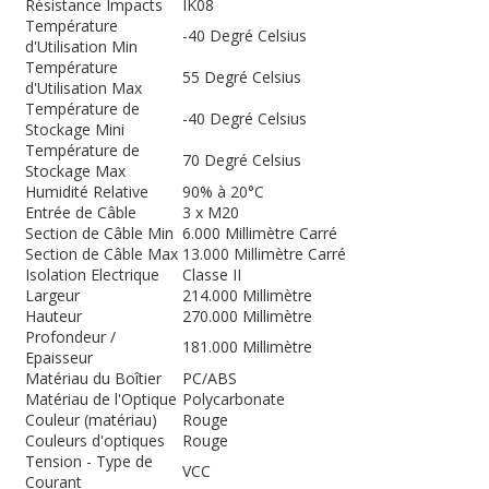
Résistance Impacts
IK08
Température
-40 Degré Celsius
d'Utilisation Min
Température
55 Degré Celsius
d'Utilisation Max
Température de
-40 Degré Celsius
Stockage Mini
Température de
70 Degré Celsius
Stockage Max
Humidité Relative
90% à 20°C
Entrée de Câble
3 x M20
Section de Câble Min
6.000 Millimètre Carré
Section de Câble Max
13.000 Millimètre Carré
Isolation Electrique
Classe II
Largeur
214.000 Millimètre
Hauteur
270.000 Millimètre
Profondeur /
181.000 Millimètre
Epaisseur
Matériau du Boîtier
PC/ABS
Matériau de l'Optique
Polycarbonate
Couleur (matériau)
Rouge
Couleurs d'optiques
Rouge
Tension - Type de
VCC
Courant