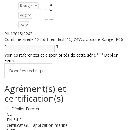
Tension - Type de Courant
:
Tension - Voltage
:
PIL12015J0243
Combiné sirène 122 dB feu flash 15J 24Vcc optique Rouge IP66
Voir les références et disponibilités de cette série
Déplier
Fermer
Données techniques
Agrément(s) et
certification(s)
Déplier
Fermer
CE
EN 54-3
certificat GL - application marine