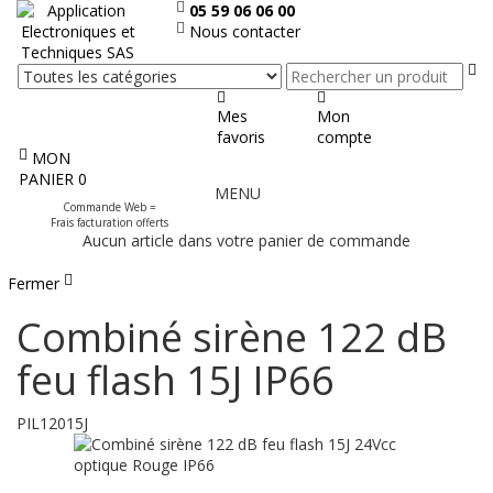
05 59 06 06 00
Nous contacter
Re
Mes
Mon
favoris
compte
MON
Afficher
PANIER
0
MENU
le
Commande Web =
menu
Frais facturation offerts
Aucun article dans votre panier de commande
Fermer
Combiné sirène 122 dB
feu flash 15J IP66
PIL12015J