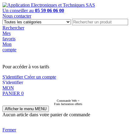
Un conseiller au
05 59 06 06 00
Nous contacter
Rechercher
Mes
favoris
Mon
compte
PAS EN LIGNE, CONTACTEZ NOUS
Pour accéder à vos tarifs
S'identifier
Créer un compte
S'identifier
MON
PANIER
0
Commande Web =
Frais facturation offerts
Afficher le menu
MENU
Aucun article dans votre panier de commande
Fermer