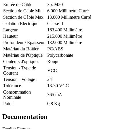
Entrée de Câble
3 x M20
Section de Câble Min
6.000 Millimètre Carré
Section de Câble Max
13.000 Millimètre Carré
Isolation Electrique
Classe II
Largeur
163.400 Millimètre
Hauteur
215.000 Millimètre
Profondeur / Epaisseur
132.000 Millimètre
Matériau du Boîtier
PC/ABS
Matériau de l'Optique
Polycarbonate
Couleurs d'optiques
Rouge
Tension - Type de
VCC
Courant
Tension - Voltage
24
Tolérance
18-30 VCC
Consommation
365 mA
Nominale
Poids
0,8 Kg
Documentation
Déplier
Fermer