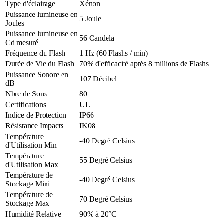
Type d'éclairage
Xénon
Puissance lumineuse en
5 Joule
Joules
Puissance lumineuse en
56 Candela
Cd mesuré
Fréquence du Flash
1 Hz (60 Flashs / min)
Durée de Vie du Flash
70% d'efficacité après 8 millions de Flashs
Puissance Sonore en
107 Décibel
dB
Nbre de Sons
80
Certifications
UL
Indice de Protection
IP66
Résistance Impacts
IK08
Température
-40 Degré Celsius
d'Utilisation Min
Température
55 Degré Celsius
d'Utilisation Max
Température de
-40 Degré Celsius
Stockage Mini
Température de
70 Degré Celsius
Stockage Max
Humidité Relative
90% à 20°C