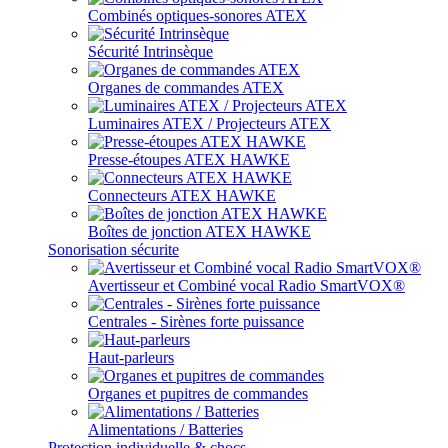
Combinés optiques-sonores ATEX
Sécurité Intrinsèque
Organes de commandes ATEX
Luminaires ATEX / Projecteurs ATEX
Presse-étoupes ATEX HAWKE
Connecteurs ATEX HAWKE
Boîtes de jonction ATEX HAWKE
Sonorisation sécurite
Avertisseur et Combiné vocal Radio SmartVOX®
Centrales - Sirènes forte puissance
Haut-parleurs
Organes et pupitres de commandes
Alimentations / Batteries
Protection individuelle & chocs