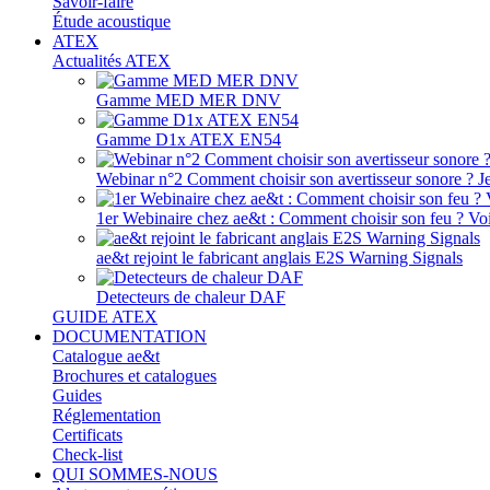
Savoir-faire
Étude acoustique
ATEX
Actualités ATEX
Gamme MED MER DNV
Gamme D1x ATEX EN54
Webinar n°2 Comment choisir son avertisseur sonore ? J
1er Webinaire chez ae&t : Comment choisir son feu ? Voir
ae&t rejoint le fabricant anglais E2S Warning Signals
Detecteurs de chaleur DAF
GUIDE ATEX
DOCUMENTATION
Catalogue ae&t
Brochures et catalogues
Guides
Réglementation
Certificats
Check-list
QUI SOMMES-NOUS