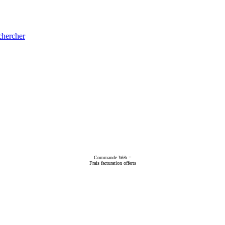
hercher
Commande Web =
Frais facturation offerts