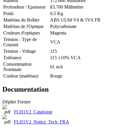
Hauteur
172.600 Millimètre
Profondeur / Epaisseur
83.700 Millimètre
Poids
0,5 Kg
Matériau du Boîtier
ABS UL94 V0 & 5VA FR
Matériau de l'Optique
Polycarbonate
Couleurs d'optiques
Magenta
Tension - Type de
VCA
Courant
Tension - Voltage
115
Tolérance
115 ±10% VCA
Consommation
61 mA
Nominale
Couleur (matériau)
Rouge
Documentation
Déplier
Fermer
FLH1V2_Catalogue
FLH1V2_Notice_Tech_FRA