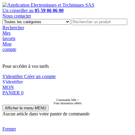
Un conseiller au
05 59 06 06 00
Nous contacter
Rechercher
Mes
favoris
Mon
compte
PAS EN LIGNE, CONTACTEZ NOUS
Pour accéder à vos tarifs
S'identifier
Créer un compte
S'identifier
MON
PANIER
0
Commande Web =
Frais facturation offerts
Afficher le menu
MENU
Aucun article dans votre panier de commande
Fermer