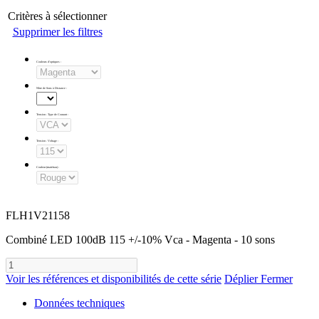
Critères à sélectionner
Supprimer les filtres
Couleurs d'optiques
:
Nbre de Sons à Distance
:
Tension - Type de Courant
:
Tension - Voltage
:
Couleur (matériau)
:
FLH1V21158
Combiné LED 100dB 115 +/-10% Vca - Magenta - 10 sons
Voir les références et disponibilités de cette série
Déplier
Fermer
Données techniques