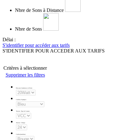
Nbre de Sons à Distance
Nbre de Sons
Délai :
S'identifier pour accéder aux tarifs
S'IDENTIFIER POUR ACCEDER AUX TARIFS
Critères à sélectionner
Supprimer les filtres
Puissance Lumineuse en Watts
:
Couleurs d'optiques
:
Tension - Type de Courant
:
Tension - Voltage
:
Couleur (matériau)
: