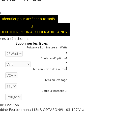
i :
S'identifier pour accéder aux tarifs
'IDENTIFIER POUR ACCEDER AUX TARIFS
ères à sélectionner
Supprimer les filtres
Puissance Lumineuse en Watts
:
Couleurs d'optiques
:
Tension - Type de Courant
:
Tension - Voltage
:
Couleur (matériau)
:
0BTV21156
biné Feu tournant/113dB OPTASON® 103-127 Vca