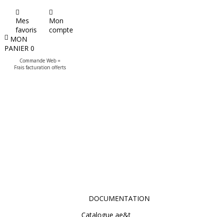
Mes
Mon
favoris
compte
MON
PANIER
0
Commande Web =
Frais facturation offerts
DOCUMENTATION
Catalogue ae&t