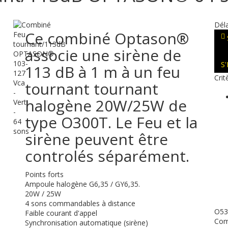
Déla
Ce combiné Optason®
associe une sirène de
S
113 dB à 1 m à un feu
Crit
tournant tournant
halogène 20W/25W de
type O300T. Le Feu et la
sirène peuvent être
controlés séparément.
Points forts
Ampoule halogène G6,35 / GY6,35.
20W / 25W
4 sons commandables à distance
O53
Faible courant d'appel
Com
Synchronisation automatique (sirène)