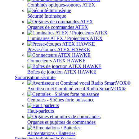
Combinés optiques-sonores ATEX
Sécurité Intrinsèque
Organes de commandes ATEX
Luminaires ATEX / Projecteurs ATEX
Presse-étoupes ATEX HAWKE
Connecteurs ATEX HAWKE
Boîtes de jonction ATEX HAWKE
Sonorisation sécurite
Avertisseur et Combiné vocal Radio SmartVOX®
Centrales - Sirènes forte puissance
Haut-parleurs
Organes et pupitres de commandes
Alimentations / Batteries
Protection individuelle & chocs