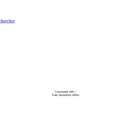
hercher
Commande Web =
Frais facturation offerts