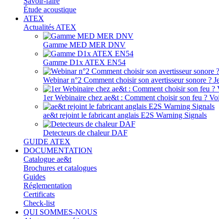
Savoir-faire
Étude acoustique
ATEX
Actualités ATEX
Gamme MED MER DNV
Gamme D1x ATEX EN54
Webinar n°2 Comment choisir son avertisseur sonore ? J
1er Webinaire chez ae&t : Comment choisir son feu ? Voir
ae&t rejoint le fabricant anglais E2S Warning Signals
Detecteurs de chaleur DAF
GUIDE ATEX
DOCUMENTATION
Catalogue ae&t
Brochures et catalogues
Guides
Réglementation
Certificats
Check-list
QUI SOMMES-NOUS