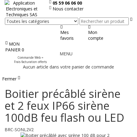
05 59 06 06 00
Nous contacter
Re
Mes
Mon
favoris
compte
MON
Afficher
PANIER
0
MENU
le
Commande Web =
menu
Frais facturation offerts
Aucun article dans votre panier de commande
Fermer
Boitier précâblé sirène
et 2 feux IP66 sirène
100dB feu flash ou LED
BRC-SONL2V2