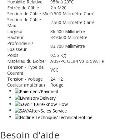
Humidité Relative
95% à 20°C
Entrée de Câble
2 x M20
Section de Câble Min
0.500 Millimètre Carré
Section de Câble
2.500 Millimètre Carré
Max
Largeur
86.400 Millimètre
Hauteur
349.600 Millimètre
Profondeur /
83.700 Millimètre
Epaisseur
Poids
0,55 Kg
Matériau du Boîtier
ABS/PC UL94 V0 & 5VA FR
Tension - Type de
VCC
Courant
Tension - Voltage
24, 12
Couleur (matériau)
Rouge
Besoin d'aide