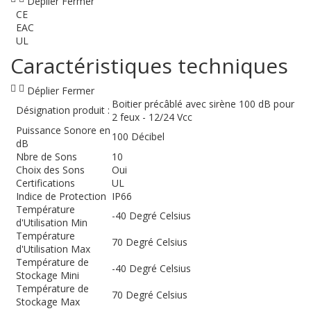
Déplier
Fermer
CE
EAC
UL
Caractéristiques techniques
Déplier
Fermer
Boitier précâblé avec sirène 100 dB pour
Désignation produit :
2 feux - 12/24 Vcc
Puissance Sonore en
100 Décibel
dB
Nbre de Sons
10
Choix des Sons
Oui
Certifications
UL
Indice de Protection
IP66
Température
-40 Degré Celsius
d'Utilisation Min
Température
70 Degré Celsius
d'Utilisation Max
Température de
-40 Degré Celsius
Stockage Mini
Température de
70 Degré Celsius
Stockage Max