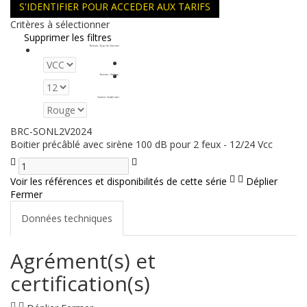
S'IDENTIFIER POUR ACCEDER AUX TARIFS
Critères à sélectionner
Supprimer les filtres
Tension - Type de Courant
:
Tension - Voltage
:
Couleur (matériau)
:
BRC-SONL2V2024
Boitier précâblé avec sirène 100 dB pour 2 feux - 12/24 Vcc
Voir les références et disponibilités de cette série
Déplier
Fermer
Données techniques
Agrément(s) et
certification(s)