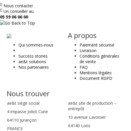
Nous contacter
Un conseiller au
05 59 06 06 00
ae
A propos
&
Qui sommes-nous
Paiement sécurisé
t
Livraison
Success stories
Conditions générales
ae&t solutions
de vente
Nos partenaires
FAQ
Mentions légales
Document RGPD
Nous trouver
ae&t
siège social
ae&t site de production –
entrepôt
4 impasse Joliot Curie
10 avenue Lavoisier
64110
Jurançon
64140 Lons
FRANCE