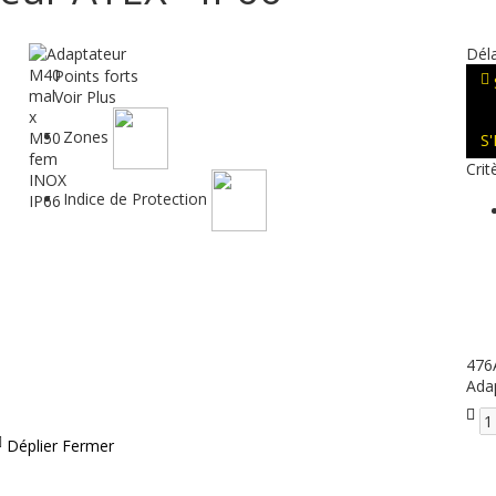
Déla
Points forts
Voir Plus
Zones
S
Crit
Indice de Protection
47
Ada
Déplier
Fermer