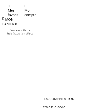
Mes
Mon
favoris
compte
MON
PANIER
0
Commande Web =
Frais facturation offerts
DOCUMENTATION
Catalogue ae&t