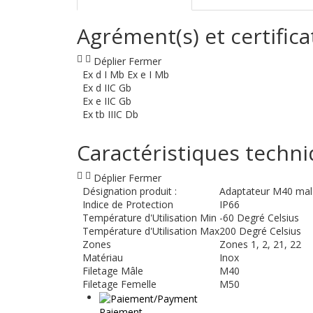
Agrément(s) et certifica
Déplier
Fermer
Ex d I Mb Ex e I Mb
Ex d IIC Gb
Ex e IIC Gb
Ex tb IIIC Db
Caractéristiques techn
Déplier
Fermer
Désignation produit :
Adaptateur M40 mal
Indice de Protection
IP66
Température d'Utilisation Min
-60 Degré Celsius
Température d'Utilisation Max
200 Degré Celsius
Zones
Zones 1, 2, 21, 22
Matériau
Inox
Filetage Mâle
M40
Filetage Femelle
M50
Paiement