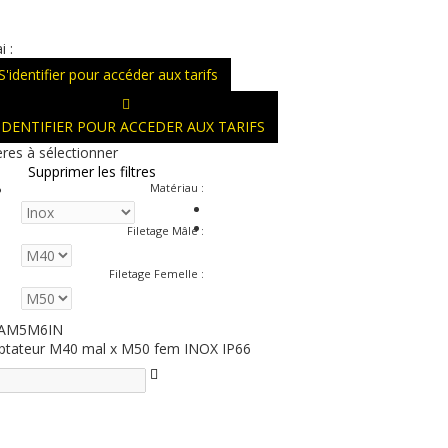
i :
S'identifier pour accéder aux tarifs
'IDENTIFIER POUR ACCEDER AUX TARIFS
ères à sélectionner
Supprimer les filtres
Matériau
:
Filetage Mâle
:
Filetage Femelle
:
6AM5M6IN
ptateur M40 mal x M50 fem INOX IP66