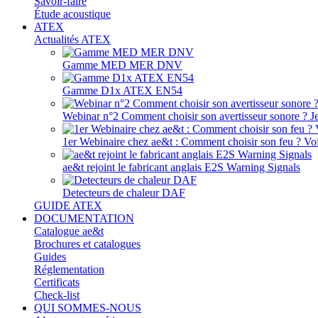
Savoir-faire
Étude acoustique
ATEX
Actualités ATEX
Gamme MED MER DNV
Gamme D1x ATEX EN54
Webinar n°2 Comment choisir son avertisseur sonore ? J
1er Webinaire chez ae&t : Comment choisir son feu ? Voir
ae&t rejoint le fabricant anglais E2S Warning Signals
Detecteurs de chaleur DAF
GUIDE ATEX
DOCUMENTATION
Catalogue ae&t
Brochures et catalogues
Guides
Réglementation
Certificats
Check-list
QUI SOMMES-NOUS