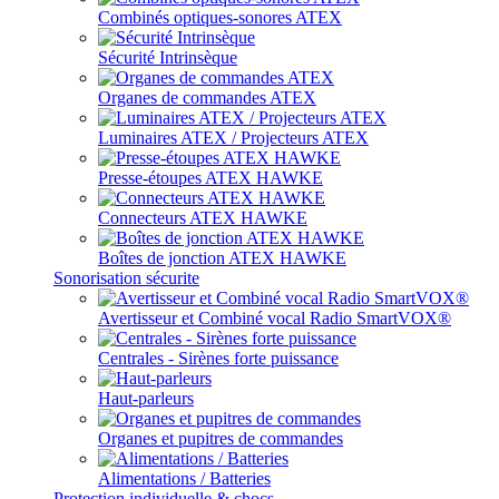
Combinés optiques-sonores ATEX
Sécurité Intrinsèque
Organes de commandes ATEX
Luminaires ATEX / Projecteurs ATEX
Presse-étoupes ATEX HAWKE
Connecteurs ATEX HAWKE
Boîtes de jonction ATEX HAWKE
Sonorisation sécurite
Avertisseur et Combiné vocal Radio SmartVOX®
Centrales - Sirènes forte puissance
Haut-parleurs
Organes et pupitres de commandes
Alimentations / Batteries
Protection individuelle & chocs