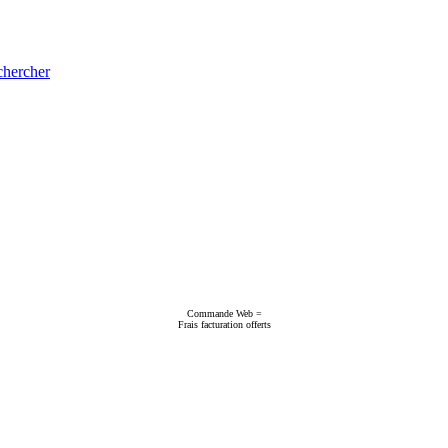
hercher
Commande Web =
Frais facturation offerts