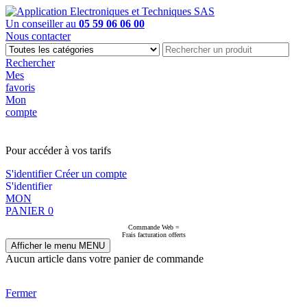
Un conseiller au
05 59 06 06 00
Nous contacter
Rechercher
Mes
favoris
Mon
compte
PAS EN LIGNE, CONTACTEZ NOUS
Pour accéder à vos tarifs
S'identifier
Créer un compte
S'identifier
MON
PANIER
0
Commande Web =
Frais facturation offerts
Afficher le menu
MENU
Aucun article dans votre panier de commande
Fermer