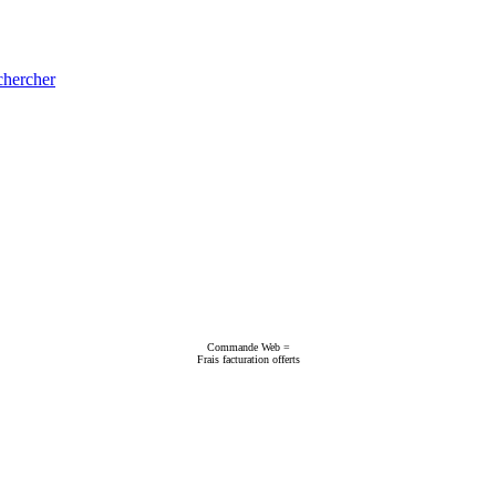
hercher
Commande Web =
Frais facturation offerts