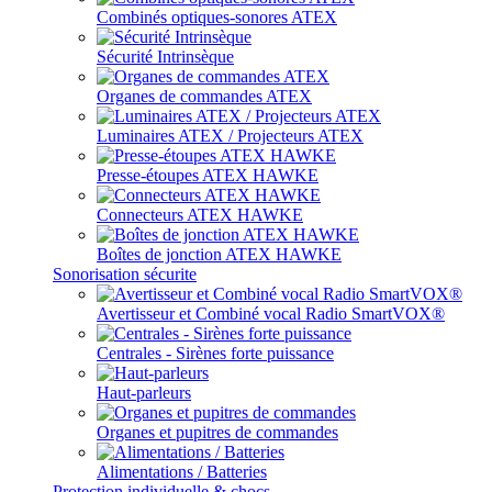
Combinés optiques-sonores ATEX
Sécurité Intrinsèque
Organes de commandes ATEX
Luminaires ATEX / Projecteurs ATEX
Presse-étoupes ATEX HAWKE
Connecteurs ATEX HAWKE
Boîtes de jonction ATEX HAWKE
Sonorisation sécurite
Avertisseur et Combiné vocal Radio SmartVOX®
Centrales - Sirènes forte puissance
Haut-parleurs
Organes et pupitres de commandes
Alimentations / Batteries
Protection individuelle & chocs