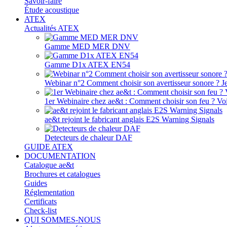
Savoir-faire
Étude acoustique
ATEX
Actualités ATEX
Gamme MED MER DNV
Gamme D1x ATEX EN54
Webinar n°2 Comment choisir son avertisseur sonore ? J
1er Webinaire chez ae&t : Comment choisir son feu ? Voir
ae&t rejoint le fabricant anglais E2S Warning Signals
Detecteurs de chaleur DAF
GUIDE ATEX
DOCUMENTATION
Catalogue ae&t
Brochures et catalogues
Guides
Réglementation
Certificats
Check-list
QUI SOMMES-NOUS